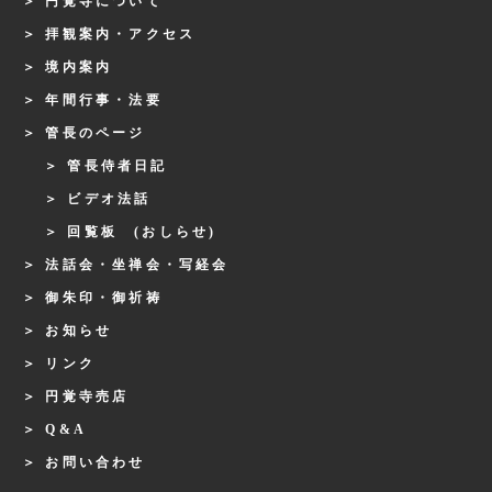
円覚寺について
拝観案内・アクセス
境内案内
年間行事・法要
管長のページ
管長侍者日記
ビデオ法話
回覧板 (おしらせ)
法話会・坐禅会・写経会
御朱印・御祈祷
お知らせ
リンク
円覚寺売店
Q&A
お問い合わせ