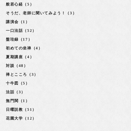
般若心経（5）
そうだ、老師に聞いてみよう！（3）
講演会（1）
一口法話（52）
盤珪録（17）
初めての坐禅（4）
夏期講座（4）
対談（48）
禅とこころ（3）
十牛図（5）
法話（3）
無門関（1）
日曜説教（51）
花園大学（12）