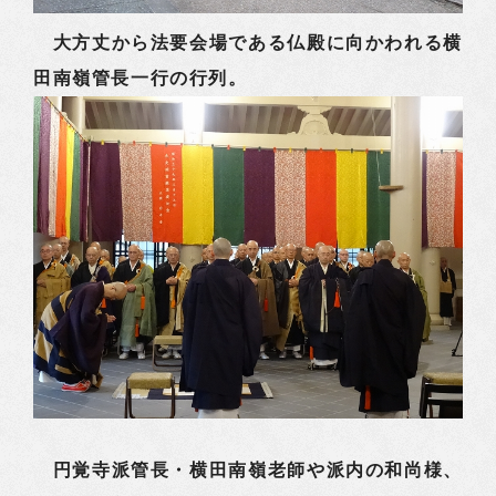
大方丈から法要会場である仏殿に向かわれる横
田南嶺管長一行の行列。
円覚寺派管長・横田南嶺老師や派内の和尚様、