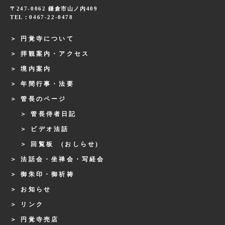
〒247-0062 鎌倉市山ノ内409
TEL：0467-22-0478
円覚寺について
拝観案内・アクセス
境内案内
年間行事・法要
管長のページ
管長侍者日記
ビデオ法話
回覧板 (おしらせ)
法話会・坐禅会・写経会
御朱印・御祈祷
お知らせ
リンク
円覚寺売店