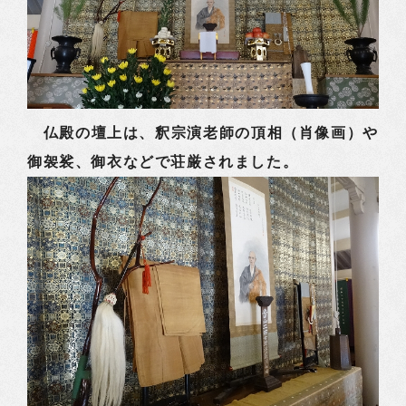
仏殿の壇上は、釈宗演老師の頂相（肖像画）や
御袈裟、御衣などで荘厳されました。