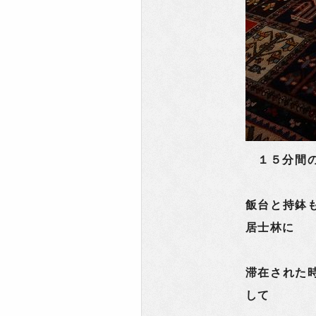
１５分間の
飯台と持鉢
居士林に
滞在された
して