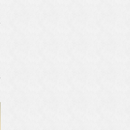
で
昼
バ