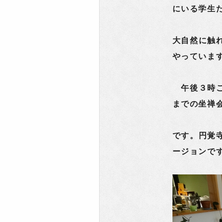
にいる学生
大自然に触
やっていま
午後３時ご
までの坐禅
です。円覚
ージョンで