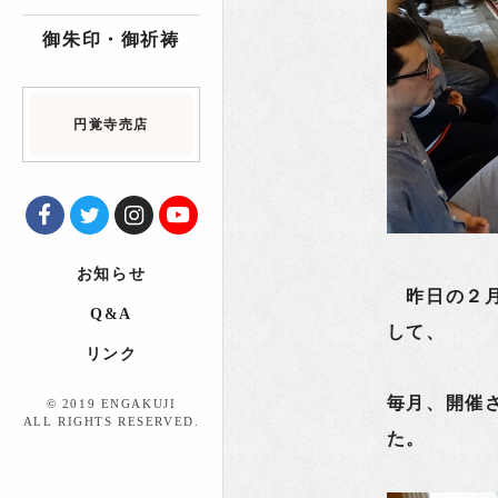
御朱印・御祈祷
円覚寺売店
お知らせ
昨日の２月
Q&A
して、
リンク
毎月、開催
© 2019 ENGAKUJI
ALL RIGHTS RESERVED.
た。