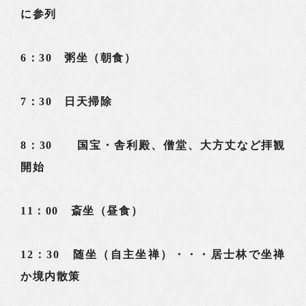
に参列
6：30 粥坐（朝食）
7：30 日天掃除
8：30 国宝・舎利殿、僧堂、大方丈など拝観
開始
11：00 斎坐（昼食）
12：30 随坐（自主坐禅）・・・居士林で坐禅
か境内散策