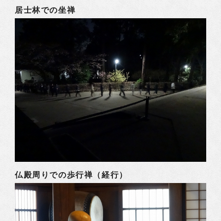
居士林での坐禅
仏殿周りでの歩行禅（経行）