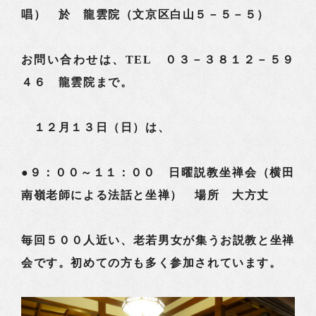
唱） 於 龍雲院（文京区白山５－５－５）
お問い合わせは、TEL ０３－３８１２－５９
４６ 龍雲院まで。
１２月１３日（日）は、
●９：００～１１：００ 日曜説教坐禅会（横田
南嶺老師による法話と坐禅） 場所 大方丈
毎回５００人近い、老若男女が集うお説教と坐禅
会です。初めての方も多く参加されています。