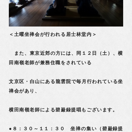
＜土曜坐禅会が行われる居士林堂内＞
また、東京近郊の方には、同１２日（土）、横
田南嶺老師が兼務住職をされている
文京区・白山にある龍雲院で毎月行われている坐
禅会があり、
横田南嶺老師による碧巌録提唱もございます。
●８：３０～１１：３０ 坐禅の集い（碧巌録提