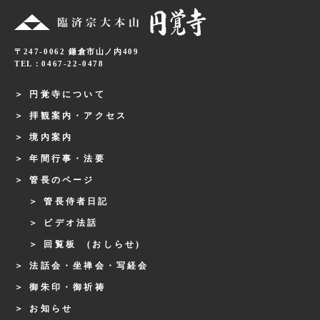
〒247-0062 鎌倉市山ノ内409
TEL：0467-22-0478
円覚寺について
拝観案内・アクセス
境内案内
年間行事・法要
管長のページ
管長侍者日記
ビデオ法話
回覧板 (おしらせ)
法話会・坐禅会・写経会
御朱印・御祈祷
お知らせ