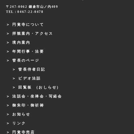
〒247-0062 鎌倉市山ノ内409
TEL：0467-22-0478
円覚寺について
拝観案内・アクセス
境内案内
年間行事・法要
管長のページ
管長侍者日記
ビデオ法話
回覧板 (おしらせ)
法話会・坐禅会・写経会
御朱印・御祈祷
お知らせ
リンク
円覚寺売店