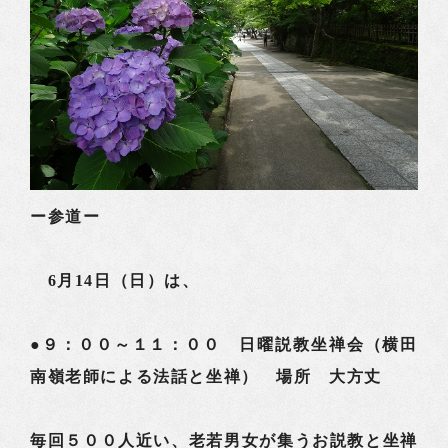
ー参道ー
6月14日（日）は、
●９：００～１１：００ 日曜説教坐禅会（横田
南嶺老師による法話と坐禅） 場所 大方丈
毎回５００人近い、老若男女が集うお説教と坐禅