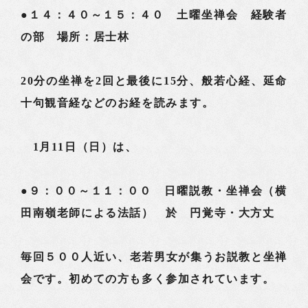
●１４：４０～１５：４０ 土曜坐禅会 経験者
の部 場所：居士林
20分の坐禅を2回と最後に15分、般若心経、延命
十句観音経などのお経を読みます。
1月11日（日）は、
●９：００～１１：００ 日曜説教・坐禅会（横
田南嶺老師による法話） 於 円覚寺・大方丈
毎回５００人近い、老若男女が集うお説教と坐禅
会です。初めての方も多く参加されています。