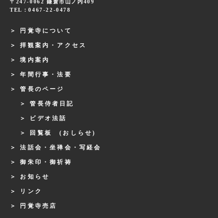
〒247-0062 鎌倉市山ノ内409
TEL：0467-22-0478
円覚寺について
拝観案内・アクセス
境内案内
年間行事・法要
管長のページ
管長侍者日記
ビデオ法話
回覧板 (おしらせ)
法話会・坐禅会・写経会
御朱印・御祈祷
お知らせ
リンク
円覚寺売店