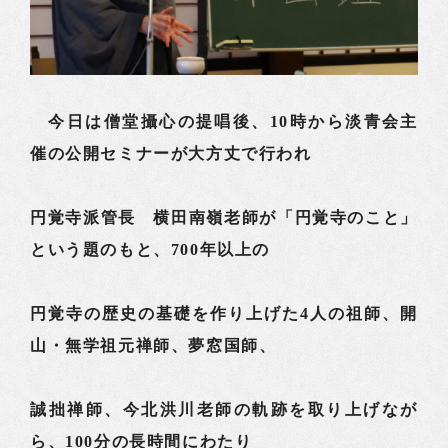
今日は僧堂攝心の提唱後、10時から淡青会主
催の公開セミナーが大方丈で行われ
円覚寺派管長 横田南嶺老師が「円覚寺のこと」
という題のもと、700年以上の
円覚寺の歴史の基礎を作り上げた4人の祖師、開
山・無学祖元禅師、夢窓国師、
誠拙禅師、今北洪川老師の軌跡を取り上げなが
ら、100分の長時間にわたり