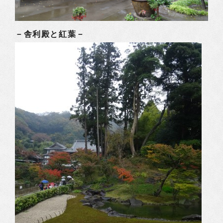
－舎利殿と紅葉－