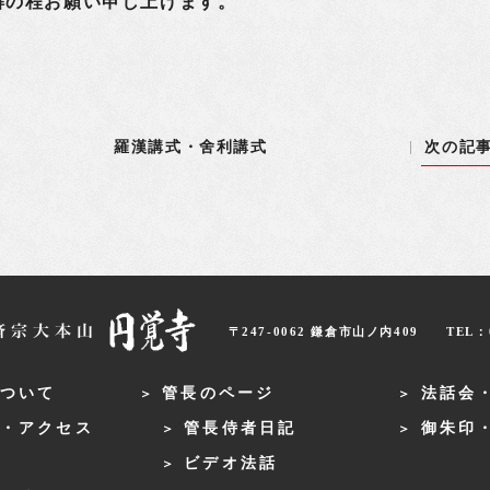
解の程お願い申し上げます。
羅漢講式・舍利講式
次の記
〒247-0062 鎌倉市山ノ内409
TEL：0
ついて
管長のページ
法話会
・アクセス
管長侍者日記
御朱印
ビデオ法話