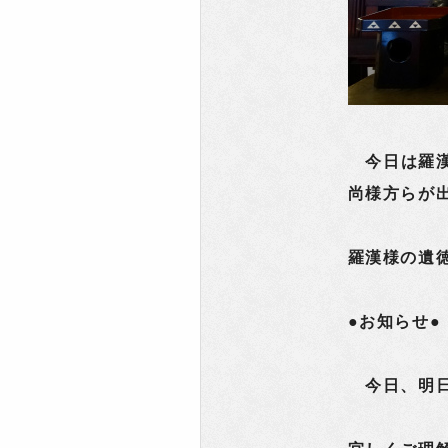
今日は羅漢
尚様方らが
羅漢様の遺
●お知らせ●
今日、明日