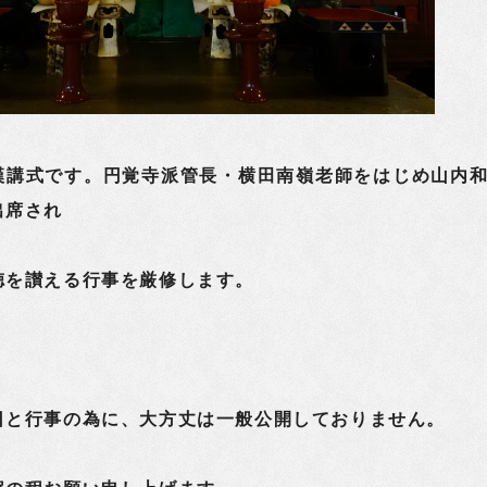
講式です。円覚寺派管長・横田南嶺老師をはじめ山内
出席され
徳を讃える行事を厳修します。
と行事の為に、大方丈は一般公開しておりません。