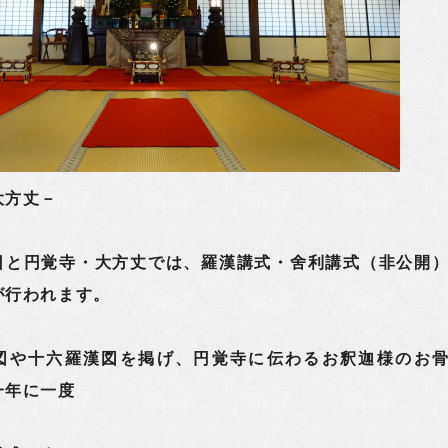
大方丈－
と円覚寺・大方丈では、羅漢講式・舍利講式（非公開
が行われます。
や十六羅漢図を掲げ、円覚寺に伝わるお釈迦様のお
一年に一度