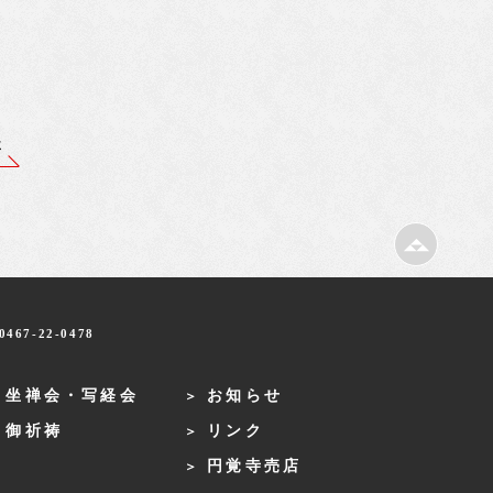
事
467-22-0478
・坐禅会・写経会
お知らせ
・御祈祷
リンク
円覚寺売店