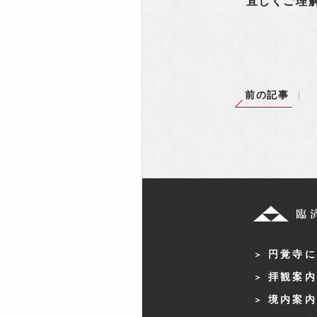
宜しくご理
前の記事
円覚寺に
拝観案内
境内案内