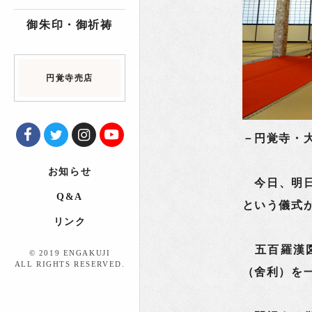
御朱印・御祈祷
円覚寺売店
－円覚寺・
お知らせ
今日、明日
Q&A
という儀式
リンク
五百羅漢図
© 2019 ENGAKUJI
ALL RIGHTS RESERVED.
（舍利）を