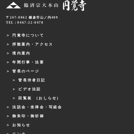
〒247-0062 鎌倉市山ノ内409
TEL：0467-22-0478
円覚寺について
拝観案内・アクセス
境内案内
年間行事・法要
管長のページ
管長侍者日記
ビデオ法話
回覧板 (おしらせ)
法話会・坐禅会・写経会
御朱印・御祈祷
お知らせ