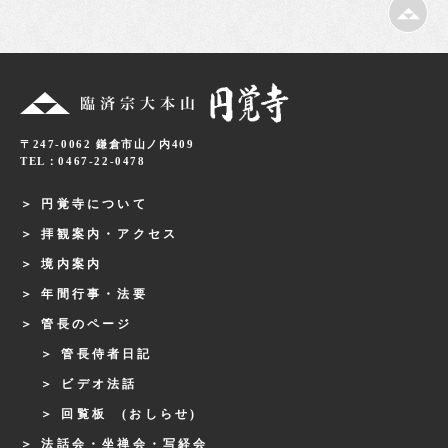
〒247-0062 鎌倉市山ノ内409
TEL：0467-22-0478
円覚寺について
拝観案内・アクセス
境内案内
年間行事・法要
管長のページ
管長侍者日記
ビデオ法話
回覧板 (おしらせ)
法話会・坐禅会・写経会