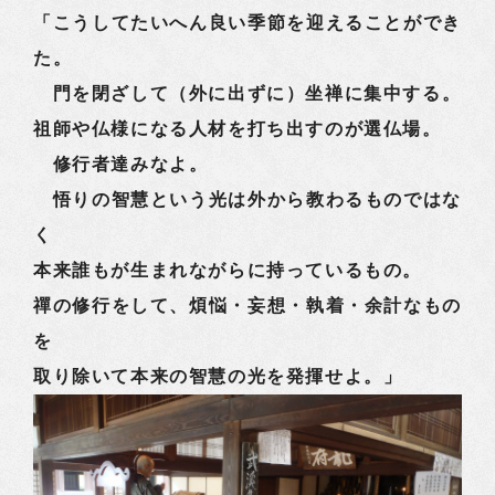
「こうしてたいへん良い季節を迎えることができ
た。
門を閉ざして（外に出ずに）坐禅に集中する。
祖師や仏様になる人材を打ち出すのが選仏場。
修行者達みなよ。
悟りの智慧という光は外から教わるものではな
く
本来誰もが生まれながらに持っているもの。
禪の修行をして、煩悩・妄想・執着・余計なもの
を
取り除いて本来の智慧の光を発揮せよ。」