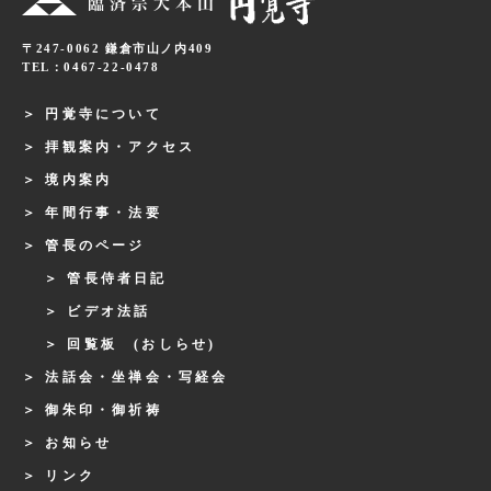
〒247-0062 鎌倉市山ノ内409
TEL：0467-22-0478
円覚寺について
拝観案内・アクセス
境内案内
年間行事・法要
管長のページ
管長侍者日記
ビデオ法話
回覧板 (おしらせ)
法話会・坐禅会・写経会
御朱印・御祈祷
お知らせ
リンク