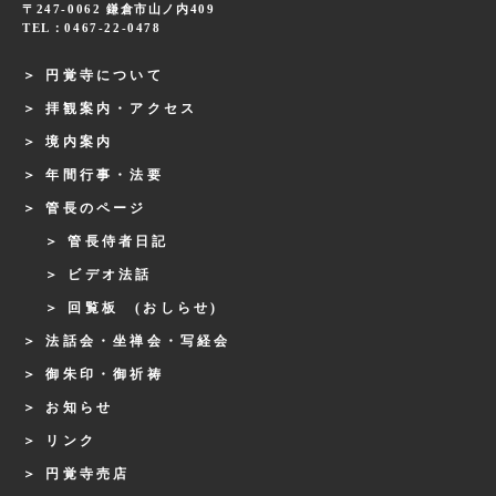
〒247-0062 鎌倉市山ノ内409
TEL：0467-22-0478
円覚寺について
拝観案内・アクセス
境内案内
年間行事・法要
管長のページ
管長侍者日記
ビデオ法話
回覧板 (おしらせ)
法話会・坐禅会・写経会
御朱印・御祈祷
お知らせ
リンク
円覚寺売店