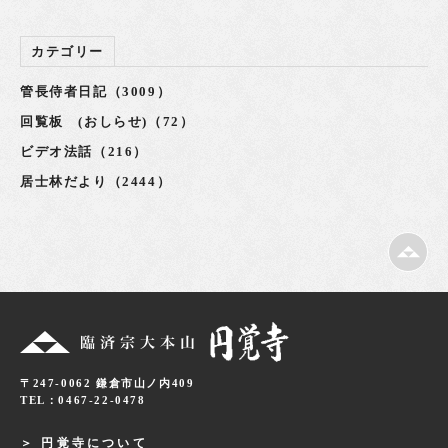
カテゴリー
管長侍者日記（3009）
回覧板 (おしらせ)（72）
ビデオ法話（216）
居士林だより（2444）
〒247-0062 鎌倉市山ノ内409
TEL：0467-22-0478
円覚寺について