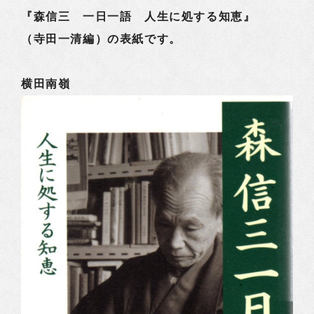
『森信三 一日一語 人生に処する知恵』
（寺田一清編）の表紙です。
横田南嶺