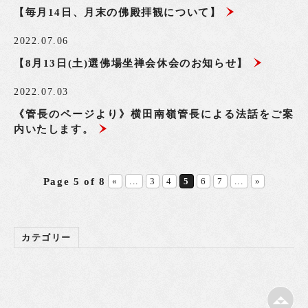
【毎月14日、月末の佛殿拝観について】
2022.07.06
【8月13日(土)選佛場坐禅会休会のお知らせ】
2022.07.03
《管長のページより》横田南嶺管長による法話をご案
内いたします。
Page 5 of 8
«
...
3
4
5
6
7
...
»
カテゴリー