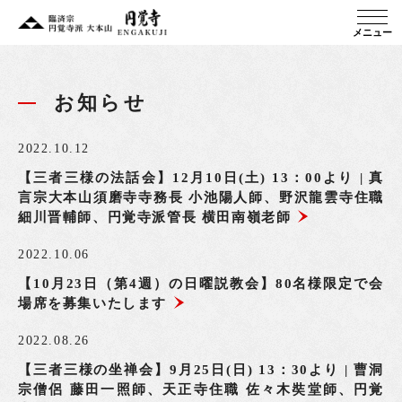
メニュー
お知らせ
2022.10.12
【三者三様の法話会】12月10日(土) 13：00より | 真
言宗大本山須磨寺寺務長 小池陽人師、野沢龍雲寺住職
細川晋輔師、円覚寺派管長 横田南嶺老師
2022.10.06
【10月23日（第4週）の日曜説教会】80名様限定で会
場席を募集いたします
2022.08.26
【三者三様の坐禅会】9月25日(日) 13：30より | 曹洞
宗僧侶 藤田一照師、天正寺住職 佐々木奘堂師、円覚