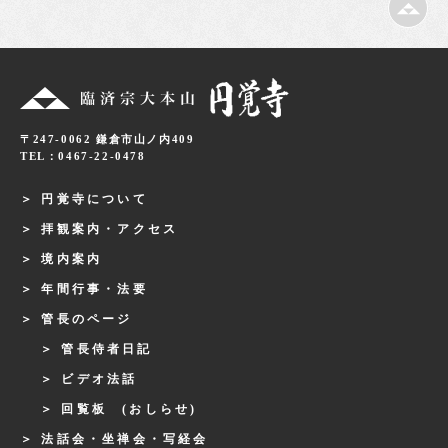
〒247-0062 鎌倉市山ノ内409
TEL：0467-22-0478
円覚寺について
拝観案内・アクセス
境内案内
年間行事・法要
管長のページ
管長侍者日記
ビデオ法話
回覧板 (おしらせ)
法話会・坐禅会・写経会