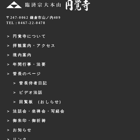
〒247-0062 鎌倉市山ノ内409
TEL：0467-22-0478
円覚寺について
拝観案内・アクセス
境内案内
年間行事・法要
管長のページ
管長侍者日記
ビデオ法話
回覧板 (おしらせ)
法話会・坐禅会・写経会
御朱印・御祈祷
お知らせ
リンク