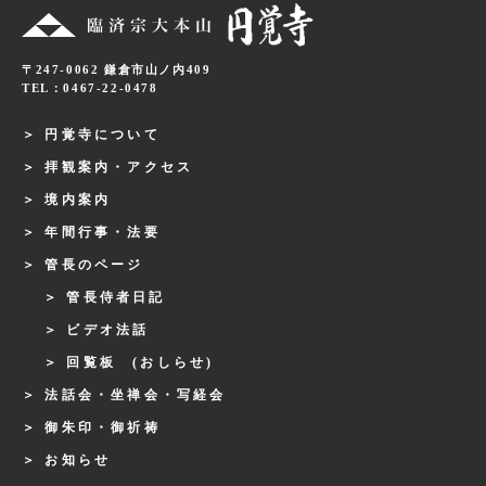
〒247-0062 鎌倉市山ノ内409
TEL：0467-22-0478
円覚寺について
拝観案内・アクセス
境内案内
年間行事・法要
管長のページ
管長侍者日記
ビデオ法話
回覧板 (おしらせ)
法話会・坐禅会・写経会
御朱印・御祈祷
お知らせ