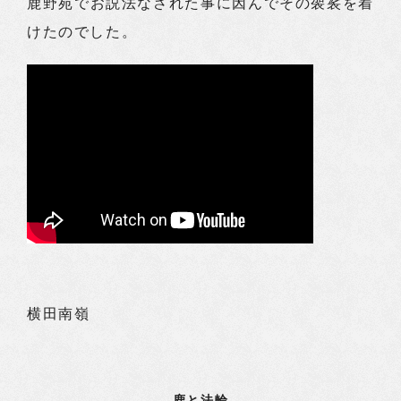
鹿野苑でお説法なされた事に因んでその袈裟を着
けたのでした。
横田南嶺
鹿と法輪