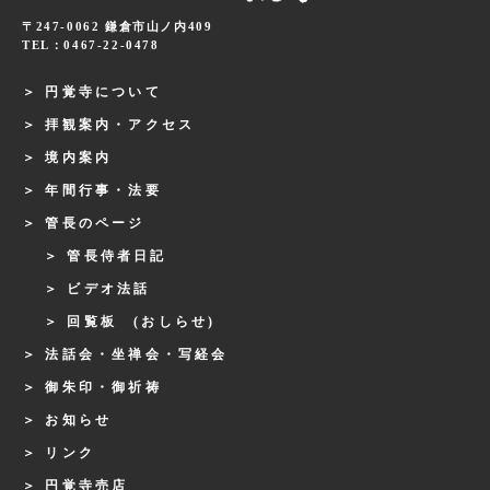
〒247-0062 鎌倉市山ノ内409
TEL：0467-22-0478
円覚寺について
拝観案内・アクセス
境内案内
年間行事・法要
管長のページ
管長侍者日記
ビデオ法話
回覧板 (おしらせ)
法話会・坐禅会・写経会
御朱印・御祈祷
お知らせ
リンク
円覚寺売店