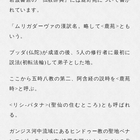
れています。
「ムリガダーヴァの漢訳名。略して<鹿苑>とも
いう。
ブッダ(仏陀)が成道の後、5人の修行者に最初に
説法(初転法輪)して弟子とした地。
ここから五時八教の第二、阿含経の説時を<鹿苑
時>と呼ぶ。
<リシ‐パタナ>(聖仙の住むところ)とも呼ばれ
る。
ガンジス河中流域にあるヒンドゥー教の聖地ベナ