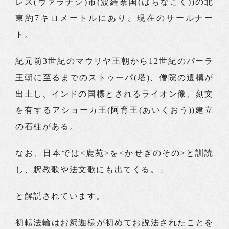
レス(ヴァラナシ)市(波羅奈国(はらなこく))の北
東約7キロメートルにあり、現在のサールナー
ト。
紀元前3世紀のマウリヤ王朝から12世紀のパーラ
王朝に至るまでのストゥーパ(塔)、僧院の遺構が
出土し、インドの国標とされるライオン像、刻文
を有するアショーカ王(阿育王(あいくおう))建立
の石柱がある。
なお、日本では<鹿苑>を<かせぎのその>と訓読
し、釈教歌や法文歌にも出てくる。」
と解説されています。
初転法輪はお釈迦様が初めてお説法されたことを