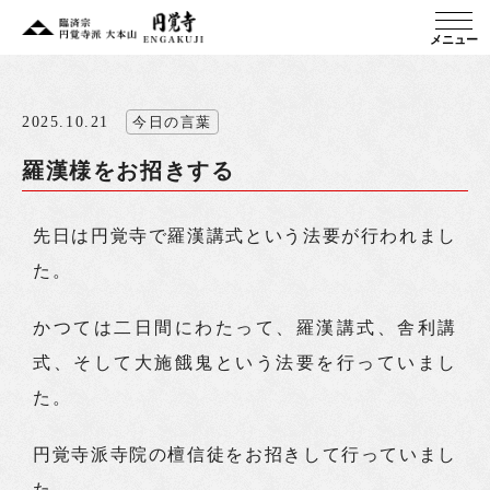
メニュー
2025.10.21
今日の言葉
羅漢様をお招きする
先日は円覚寺で羅漢講式という法要が行われまし
た。
かつては二日間にわたって、羅漢講式、舎利講
式、そして大施餓鬼という法要を行っていまし
た。
円覚寺派寺院の檀信徒をお招きして行っていまし
た。