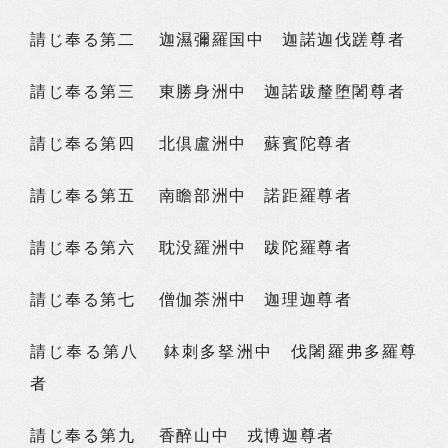
請じ奉る第二 迦濕彌羅国中 迦諾迦伐蹉尊者
請じ奉る第三 東勝身洲中 迦諾跋釐堕闍尊者
請じ奉る第四 北倶盧洲中 蘇賓陀尊者
請じ奉る第五 南瞻部洲中 諾距羅尊者
請じ奉る第六 耽没羅洲中 跋陀羅尊者
請じ奉る第七 僧伽荼洲中 迦理迦尊者
請じ奉る第八 鉢刺多拏洲中 伐闍羅弗多羅尊
者
請じ奉る第九 香醉山中 戎博迦尊者