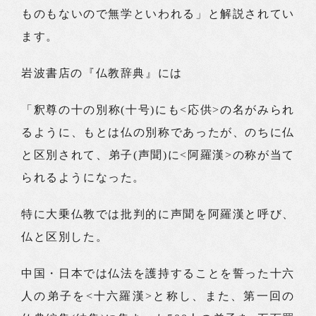
ものもないので無学といわれる」と解説されてい
ます。
岩波書店の『仏教辞典』には
「釈尊の十の別称(十号)にも<応供>の名がみられ
るように、もとは仏の別称であったが、のちに仏
と区別されて、弟子(声聞)に<阿羅漢>の称が当て
られるようになった。
特に大乗仏教では批判的に声聞を阿羅漢と呼び、
仏と区別した。
中国・日本では仏法を護持することを誓った十六
人の弟子を<十六羅漢>と称し、また、第一回の