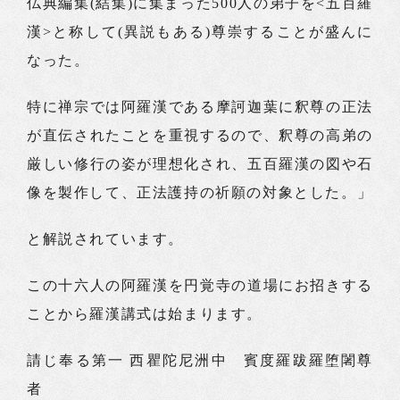
仏典編集(結集)に集まった500人の弟子を<五百羅
漢>と称して(異説もある)尊崇することが盛んに
なった。
特に禅宗では阿羅漢である摩訶迦葉に釈尊の正法
が直伝されたことを重視するので、釈尊の高弟の
厳しい修行の姿が理想化され、五百羅漢の図や石
像を製作して、正法護持の祈願の対象とした。」
と解説されています。
この十六人の阿羅漢を円覚寺の道場にお招きする
ことから羅漢講式は始まります。
請じ奉る第一 西瞿陀尼洲中 賓度羅跋羅堕闍尊
者