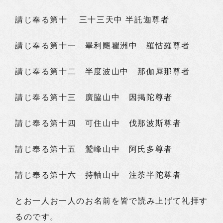
請じ奉る第十 三十三天中 半託迦尊者
請じ奉る第十一 畢利颺瞿洲中 羅怙羅尊者
請じ奉る第十二 半度波山中 那伽犀那尊者
請じ奉る第十三 廣脇山中 因掲陀尊者
請じ奉る第十四 可住山中 伐那波斯尊者
請じ奉る第十五 鷲峰山中 阿氏多尊者
請じ奉る第十六 持軸山中 注荼半陀尊者
とお一人お一人のお名前を皆で読み上げて礼拝す
るのです。