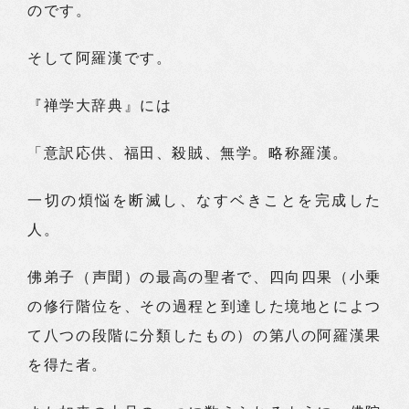
のです。
そして阿羅漢です。
『禅学大辞典』には
「意訳応供、福田、殺賊、無学。略称羅漢。
一切の煩悩を断滅し、なすベきことを完成した
人。
佛弟子（声聞）の最高の聖者で、四向四果（小乗
の修行階位を、その過程と到達した境地とによつ
て八つの段階に分類したもの）の第八の阿羅漢果
を得た者。