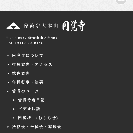
〒247-0062 鎌倉市山ノ内409
TEL：0467-22-0478
円覚寺について
拝観案内・アクセス
境内案内
年間行事・法要
管長のページ
管長侍者日記
ビデオ法話
回覧板 (おしらせ)
法話会・坐禅会・写経会