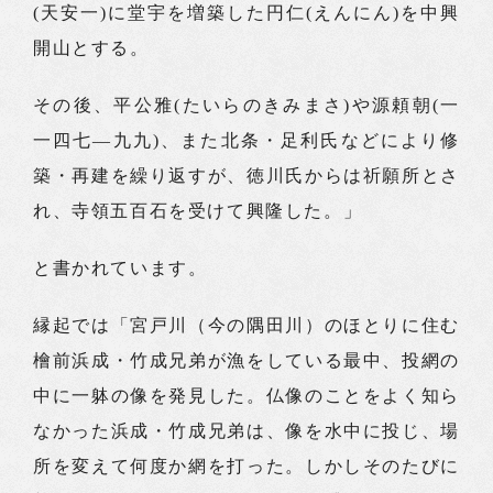
(天安一)に堂宇を増築した円仁(えんにん)を中興
開山とする。
その後、平公雅(たいらのきみまさ)や源頼朝(一
一四七―九九)、また北条・足利氏などにより修
築・再建を繰り返すが、徳川氏からは祈願所とさ
れ、寺領五百石を受けて興隆した。」
と書かれています。
縁起では「宮戸川（今の隅田川）のほとりに住む
檜前浜成・竹成兄弟が漁をしている最中、投網の
中に一躰の像を発見した。仏像のことをよく知ら
なかった浜成・竹成兄弟は、像を水中に投じ、場
所を変えて何度か網を打った。しかしそのたびに