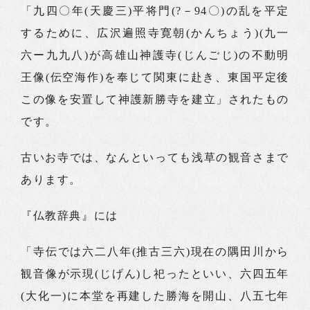
「九四〇年(天慶三)平将門(?－94〇)の乱を平定
するために、広沢遍照寺寛朝(かんちょう)(九一
六ー九九八)が高雄山神護寺(じんごじ)の不動明
王像(伝空海作)を奉じて関東に赴き、東国平定後
この像を安置して神護新勝寺を建立」されたもの
です。
古いお寺では、なんといっても浅草の観音さまで
あります。
『仏教辞典』には
「寺伝では六二八年(推古三六)現在の隅田川から
観音像が示現(じげん)し祀ったといい、六四五年
(大化一)に本堂を再建した勝海を開山、八五七年