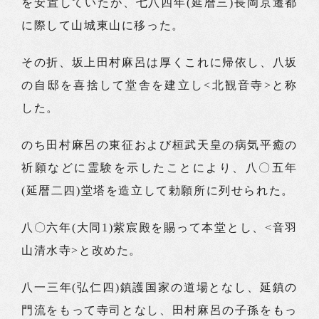
を安置していたが、七八四年(延暦三)長岡京遷都
に際して山城東山に移った。
その折、坂上田村麻呂は厚くこれに帰依し、八坂
の自邸を喜捨して堂舎を建立し<北観音寺>と称
した。
のち田村麻呂の東征および桓武天皇の病気平癒の
祈願などに霊験を示したことにより、八〇五年
(延暦二四)堂塔を造立して勅願所に列せられた。
八〇六年(大同1)紫宸殿を賜って本堂とし、<音羽
山清水寺>と改めた。
八一三年(弘仁四)鎮護国家の道場となし、延鎮の
門流をもって寺司となし、田村麻呂の子孫をもっ