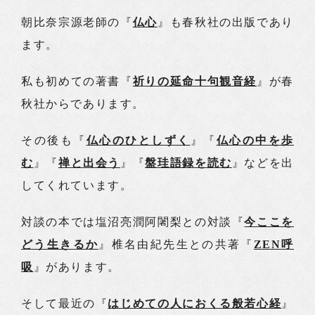
朝比奈宗源老師の『
仏心
』も春秋社の出版であり
ます。
私も初めての著書『
祈りの延命十句観音経
』が春
秋社からであります。
その後も『
仏心のひとしずく
』『
仏心の中を歩
む
』『
禅と出会う
』『
盤珪語録を読む
』などを出
してくれています。
対談の本では塩沼亮潤阿闍梨との対談『
今ここを
どう生きるか
』椎名由紀先生との共著『
ZEN呼
吸
』があります。
そして最近の『
はじめての人におくる般若心経
』