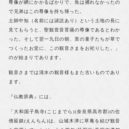
尊像が網にかかるばかりで、魚は捕れなかったの
で兄弟はこの尊像を持ち帰った。
土師中知（名前には諸説あり）という土地の長に
見てもらうと、聖観世音菩薩の尊像であるとわか
った。そして翌一九日の朝、里の童子たちが草で
つくったお堂に、この観音さまをお祀りした。」
のが始まりであります。
観音さまでは清水の観音様もまた古いものであり
ます。
『仏教辞典』には、
「大和国子島寺(こじまでら)(奈良県高市郡)の住
僧延鎮(えんちん)は、山城木津に草庵を結び観音