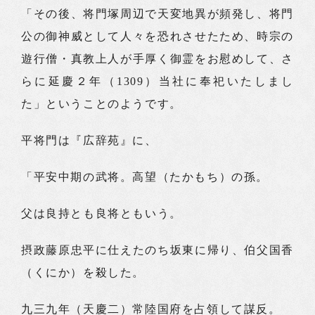
「その後、将門塚周辺で天変地異が頻発し、将門
公の御神威として人々を恐れさせたため、時宗の
遊行僧・真教上人が手厚く御霊をお慰めして、さ
らに延慶２年（1309）当社に奉祀いたしまし
た」ということのようです。
平将門は『広辞苑』に、
「平安中期の武将。高望（たかもち）の孫。
父は良持とも良将ともいう。
摂政藤原忠平に仕えたのち坂東に帰り、伯父国香
（くにか）を殺した。
九三九年（天慶二）常陸国府を占領して謀反。