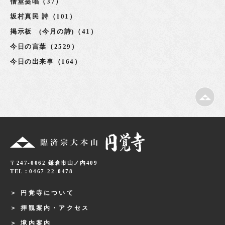
僧堂提唱（37）
坂村真民 詩（101）
掲示板 (今月の詩)（41）
今日の言葉（2529）
今日の出来事（164）
〒247-0062 鎌倉市山ノ内409
TEL：0467-22-0478
円覚寺について
拝観案内・アクセス
境内案内