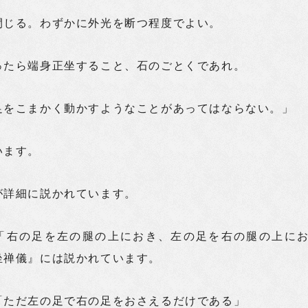
閉じる。わずかに外光を断つ程度でよい。
ったら端身正坐すること、石のごとくであれ。
足をこまかく動かすようなことがあってはならない。」
います。
が詳細に説かれています。
「右の足を左の腿の上におき、左の足を右の腿の上に
坐禅儀』には説かれています。
「ただ左の足で右の足をおさえるだけである」