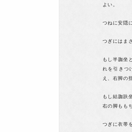
よい。
つねに安隠
つぎにはま
もし半跏坐
れを引きつ
え、右脚の
もし結跏趺
右の脚もも
つぎに衣帯