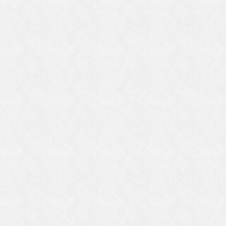
痛
着
跏