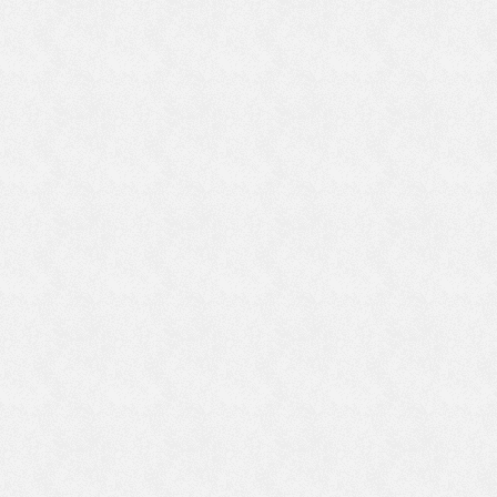
と
つ
お
る