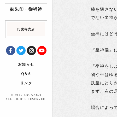
御朱印・御祈祷
膝を壊さな
でない坐禅
円覚寺売店
坐禅にはど
『坐禅儀』
お知らせ
「坐禅をし
Q&A
物や帯はゆ
趺坐にとり
リンク
まず、右の
© 2019 ENGAKUJI
ALL RIGHTS RESERVED.
場合によっ