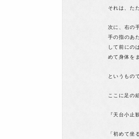
それは、た
次に、右の
手の指のあ
して前にの
めて身体を
というもの
ここに足の
『天台小止
「初めて坐