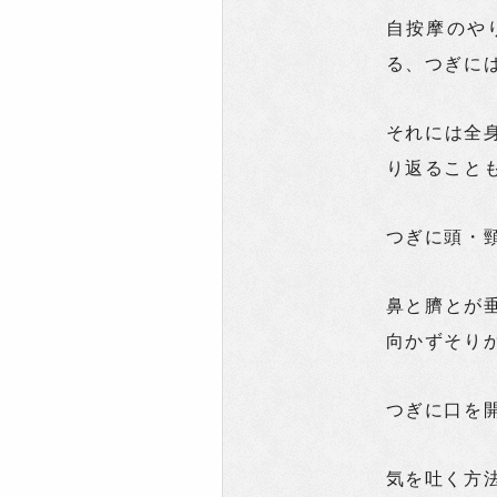
自按摩のや
る、つぎに
それには全
り返ること
つぎに頭・
鼻と臍とが
向かずそり
つぎに口を
気を吐く方