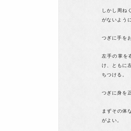
しかし周ね
がないよう
つぎに手を
左手の掌を
け、ともに
ちつける。
つぎに身を
まずその体
がよい。