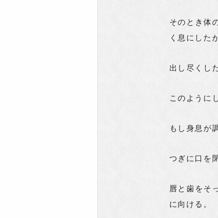
そのとき体
く息にした
出し尽くし
このように
もし身息が
つぎに口を
唇と歯をそ
に向ける。