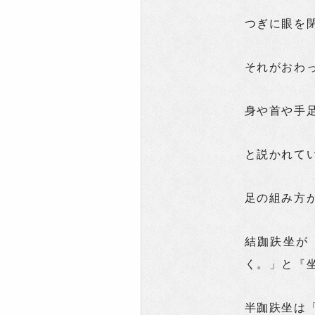
つぎに眼を
それがおわ
身や首や手
と説かれて
足の組み方
結跏趺坐が
く。」と『
半跏趺坐は