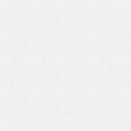
す
そ
つ