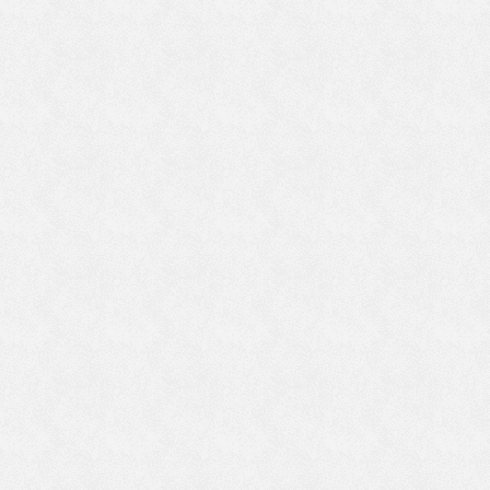
そ
ろ
る