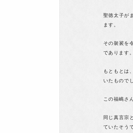
聖徳太子が
ます。
その袈裟を
であります
もともとは
いたもので
この福嶋さ
同じ真言宗
ていたそう