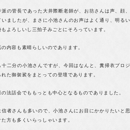
寺派の管長であった大井際断老師が、お坊さんは声、顔
ていましたが、まさに小池さんのお声はよく通り、明る
勢もよろしいし三拍子みごとにそろっています。
話の内容も素晴らしいのであります。
も十二分の小池さんですが、今回はなんと、糞掃衣プロ
られた御袈裟をまとっての登壇であります。
様の法話会でももっとも中心となるものでありました。
は信者さんも多いので、小池さんにお目にかかりたいと
けた方も多くいらっしゃいます。