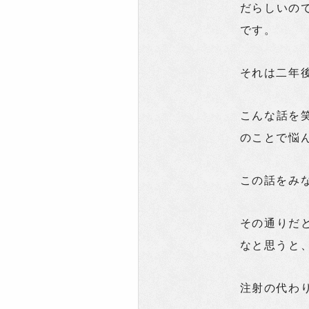
だらしいの
です。
それは二年
こんな話を
のことで悩
この話をみ
その通りだ
なと思うと
注射の代わ