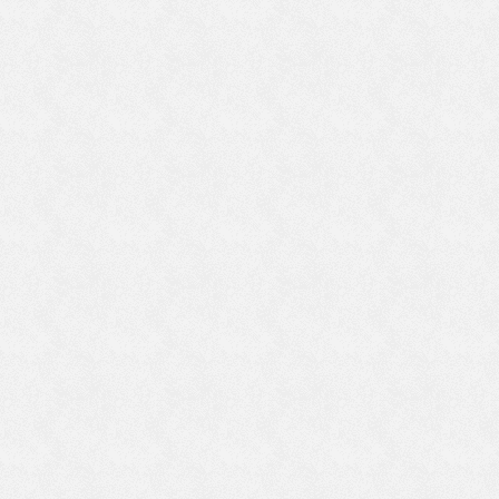
い
の
」