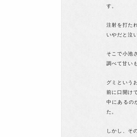
す。
注射を打た
いやだと泣
そこで小池
調べて甘い
グミという
前に口開け
中にあるの
た。
しかし、そ