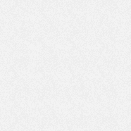
り
ト
て
れ