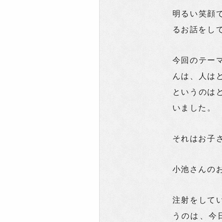
明るい笑顔
るお話をし
今回のテー
んは、人は
というのは
いました。
それはお子
小池さんの
注射をして
うのは、今