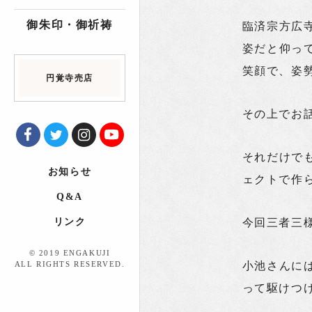
御朱印・御祈祷
臨済宗方広
姿だと仰っ
笑顔で、姿
円覚寺売店
その上でお
それだけで
お知らせ
ェクトで作
Q&A
リンク
今回三者三
© 2019 ENGAKUJI
ALL RIGHTS RESERVED.
小池さんに
って駆けつ