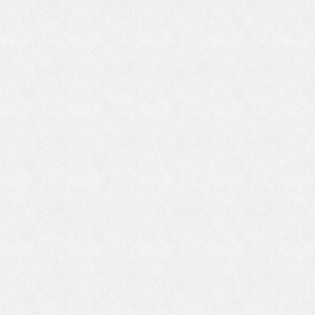
う
来
る