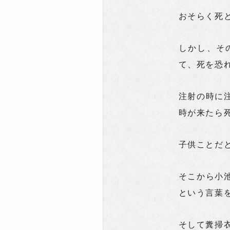
おそらく死
しかし、そ
て、死を恐
注射の時に
時が来たら
子供ことだ
そこから小
という言葉
そして糞掃