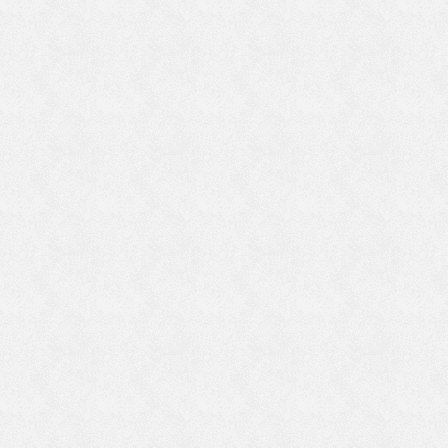
だ
れ
の
の
し
ん