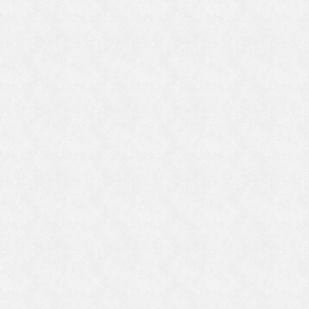
福
の
さ
る
で