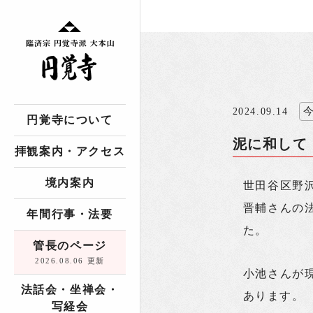
2024.09.14
円覚寺について
泥に和して
拝観案内・アクセス
境内案内
世田谷区野
晋輔さんの
年間行事・法要
た。
管長のページ
2026.08.06 更新
小池さんが
法話会・坐禅会・
あります。
写経会