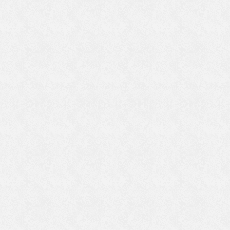
わ
さ
い
さ
い
ま