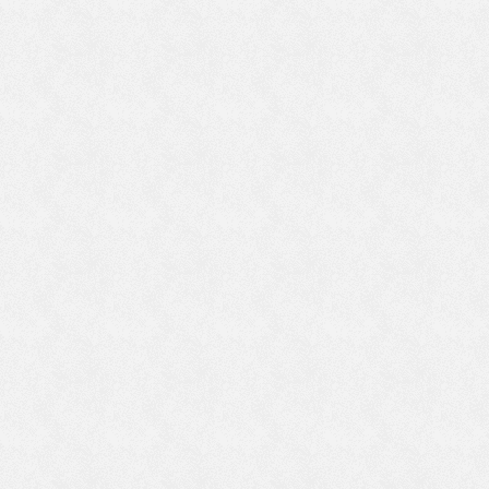
、
い
ジ
思