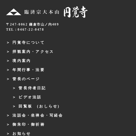
〒247-0062 鎌倉市山ノ内409
TEL：0467-22-0478
円覚寺について
拝観案内・アクセス
境内案内
年間行事・法要
管長のページ
管長侍者日記
ビデオ法話
回覧板 (おしらせ)
法話会・坐禅会・写経会
御朱印・御祈祷
お知らせ