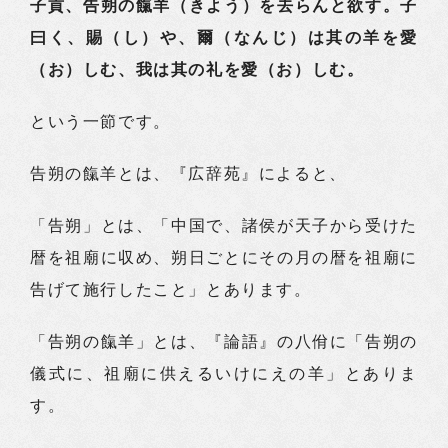
子貢、告朔の餼羊（きよう）を去らんと欲す。子
曰く、賜（し）や、爾（なんじ）は其の羊を愛
（お）しむ、我は其の礼を愛（お）しむ。
という一節です。
告朔の餼羊とは、『広辞苑』によると、
「告朔」とは、「中国で、諸侯が天子から受けた
暦を祖廟に収め、朔日ごとにその月の暦を祖廟に
告げて施行したこと」とあります。
「告朔の餼羊」とは、『論語』の八佾に「告朔の
儀式に、祖廟に供えるいけにえの羊」とありま
す。