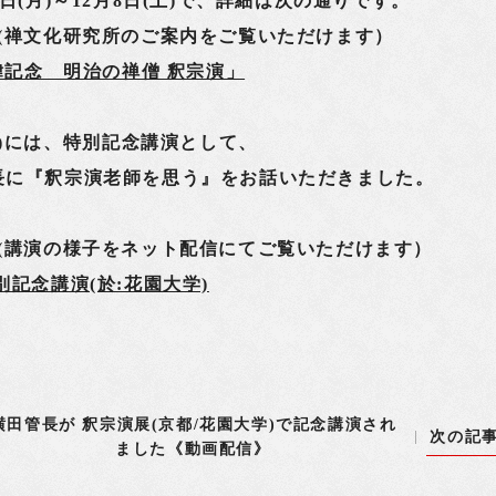
8日(月)～12月8日(土)で、詳細は次の通りです。
化研究所のご案内をご覧いただけます）
遠諱記念 明治の禅僧 釈宗演」
(火)には、特別記念講演として、
長に『釈宗演老師を思う』をお話いただきました。
の様子をネット配信にてご覧いただけます）
別記念講演(於:花園大学)
横田管長が 釈宗演展(京都/花園大学)で記念講演され
次の記
ました《動画配信》