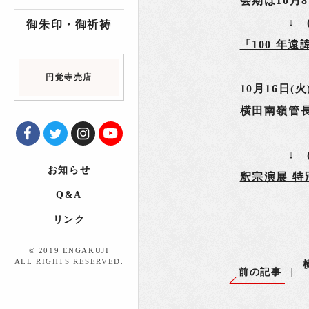
会期は10月
↓ (禅文
御朱印・御祈祷
「100 年
円覚寺売店
10月16日
横田南嶺管
↓ (講演
お知らせ
釈宗演展 特
Q&A
リンク
© 2019 ENGAKUJI
ALL RIGHTS RESERVED.
前の記事