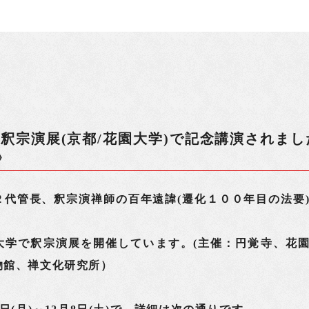
 釈宗演展(京都/花園大学)で記念講演されまし
》
２代管長、釈宗演禅師の百年遠諱(遷化１００年目の法要
、
大学で釈宗演展を開催しています。(主催：円覚寺、花
物館、禅文化研究所）