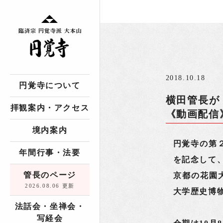
2018.10.18
円覚寺について
横田管長が
拝観案内・アクセス
《動画配信
境内案内
円覚寺の第
年間行事・法要
を記念して
管長のページ
京都の花園
2026.08.06 更新
大学歴史博
法話会・坐禅会・
写経会