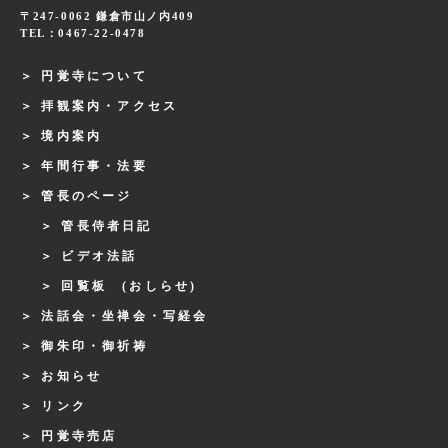
〒247-0062 鎌倉市山ノ内409
TEL：0467-22-0478
円覚寺について
拝観案内・アクセス
境内案内
年間行事・法要
管長のページ
管長侍者日記
ビデオ法話
回覧板 (おしらせ)
法話会・坐禅会・写経会
御朱印・御祈祷
お知らせ
リンク
円覚寺売店