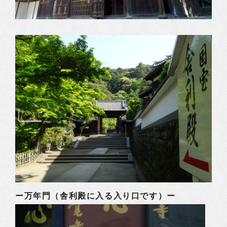
ー万年門（舎利殿に入る入り口です）ー