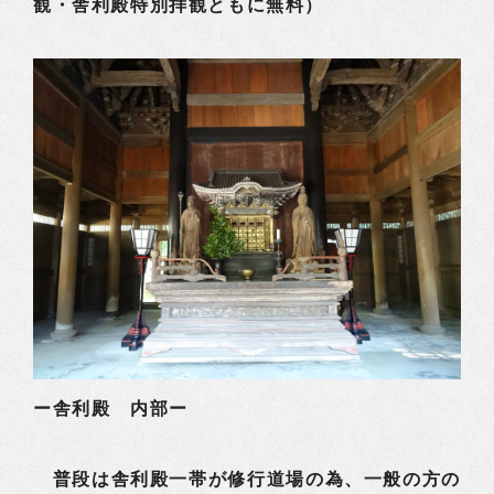
観・舎利殿特別拝観ともに無料）
ー舎利殿 内部ー
普段は舎利殿一帯が修行道場の為、一般の方の