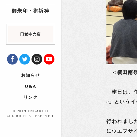
御朱印・御祈祷
円覚寺売店
＜横田南嶺
お知らせ
Q&A
昨日は、午
リンク
e」というイ
© 2019 ENGAKUJI
ALL RIGHTS RESERVED.
行われました
にウエブサ