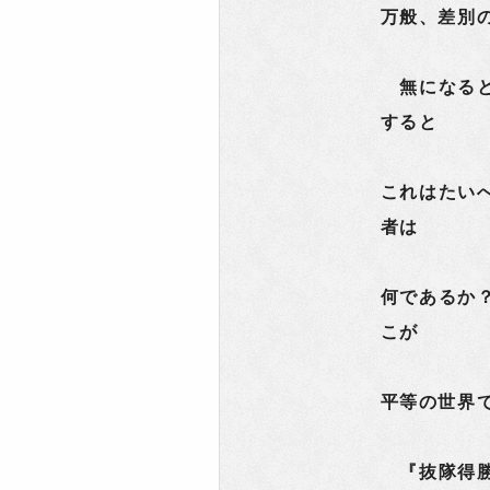
万般、差別
無になると
すると
これはたい
者は
何であるか
こが
平等の世界
『抜隊得勝