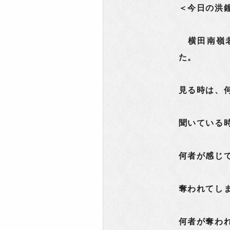
＜今日の洪
横田南嶺老
た。
見る時は、
聞いている
何者が感じ
奪われてし
何者が奪わ