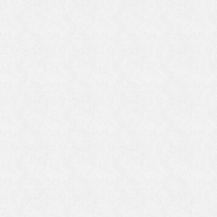
、
尽
て
、
か