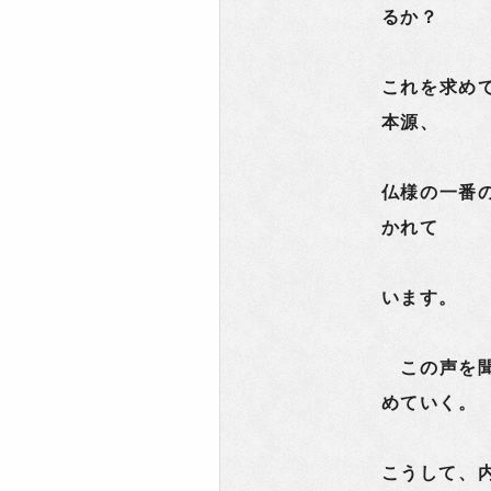
るか？
これを求め
本源、
仏様の一番
かれて
います。
この声を聞
めていく。
こうして、