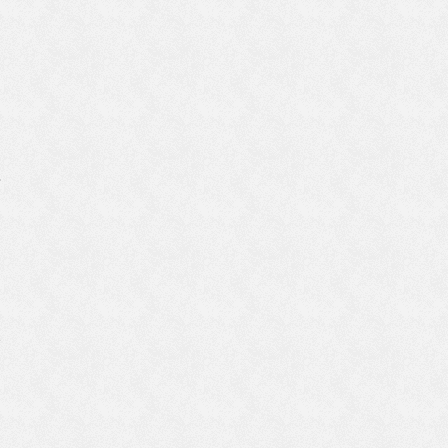
の
説
求