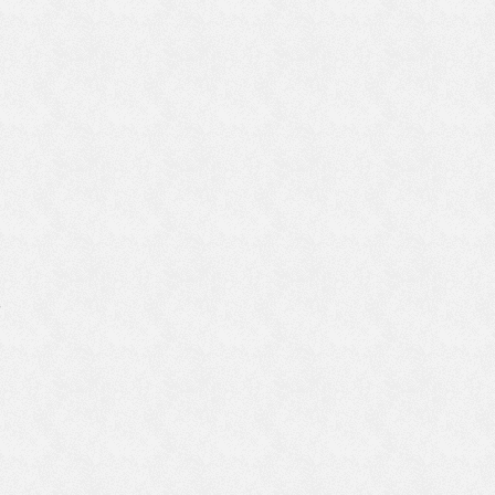
申
柱
に