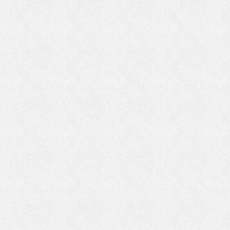
と
く
そ
あ