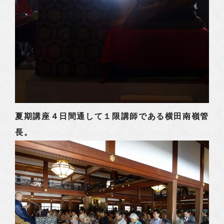
夏期講座４日間通して１限講師である横田南嶺管
長。