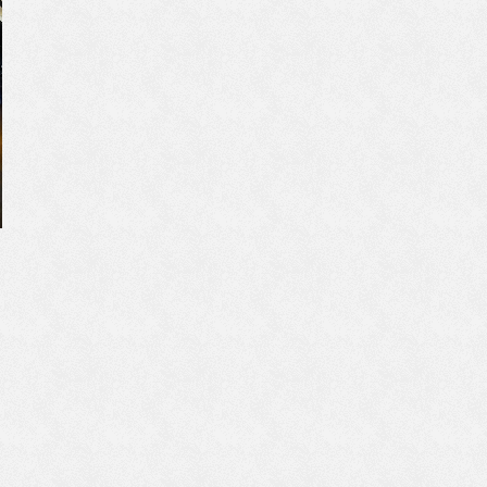
・
ま
て