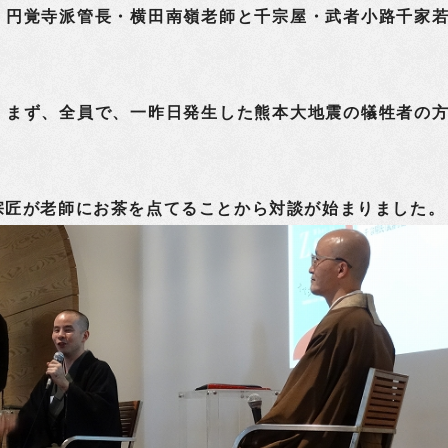
円覚寺派管長・横田南嶺老師と千宗屋・武者小路千家
。まず、全員で、一昨日発生した熊本大地震の犠牲者の
宗匠が老師にお茶を点てることから対談が始まりました。