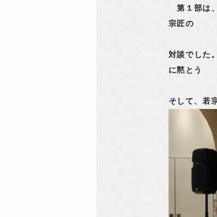
第１部は、
宗匠の
対談でした
に黙とう
そして、若