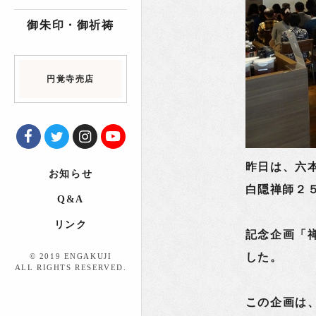
御朱印・御祈祷
円覚寺売店
昨日は、六
お知らせ
白隠禅師２
Q&A
リンク
記念企画「
した。
© 2019 ENGAKUJI
ALL RIGHTS RESERVED.
この企画は