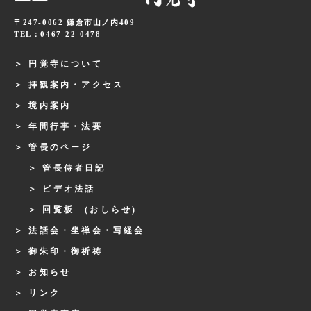
〒247-0062 鎌倉市山ノ内409
TEL：0467-22-0478
円覚寺について
拝観案内・アクセス
境内案内
年間行事・法要
管長のページ
管長侍者日記
ビデオ法話
回覧板 (おしらせ)
法話会・坐禅会・写経会
御朱印・御祈祷
お知らせ
リンク