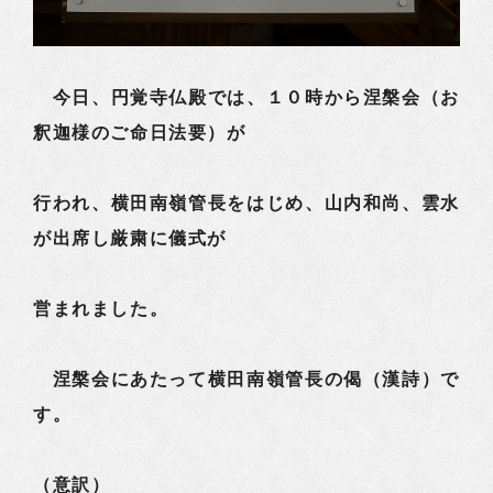
今日、円覚寺仏殿では、１０時から涅槃会（お
釈迦様のご命日法要）が
行われ、横田南嶺管長をはじめ、山内和尚、雲水
が出席し厳粛に儀式が
営まれました。
涅槃会にあたって横田南嶺管長の偈（漢詩）で
す。
（意訳）