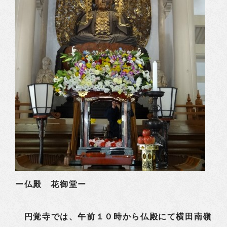
ー仏殿 花御堂ー
円覚寺では、午前１０時から仏殿にて横田南嶺