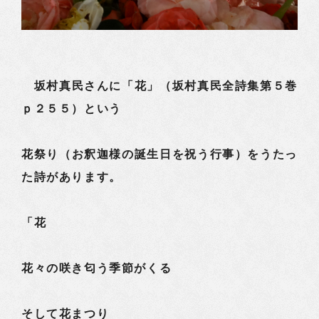
坂村真民さんに「花」（坂村真民全詩集第５巻
ｐ２５５）という
花祭り（お釈迦様の誕生日を祝う行事）をうたっ
た詩があります。
「花
花々の咲き匂う季節がくる
そして花まつり