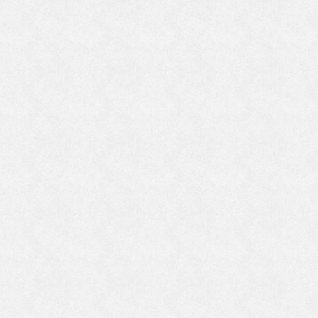
勧
お
・