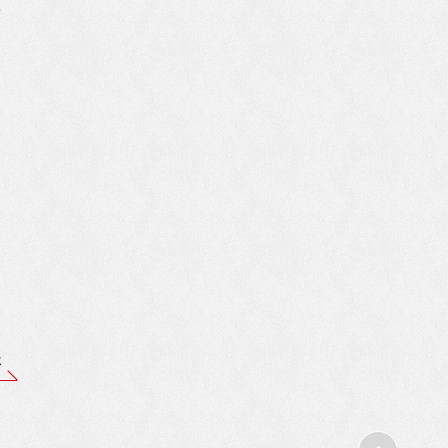
禅
ま
お
事