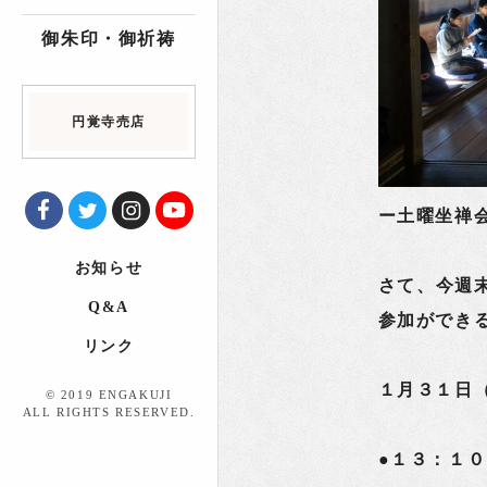
御朱印・御祈祷
円覚寺売店
ー土曜坐禅
お知らせ
さて、今週
Q&A
参加ができ
リンク
１月３１日
© 2019 ENGAKUJI
ALL RIGHTS RESERVED.
●１３：１