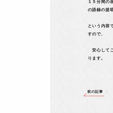
１５分間の
の語録の提
という内容
すので、
安心してご
ります。
前の記事