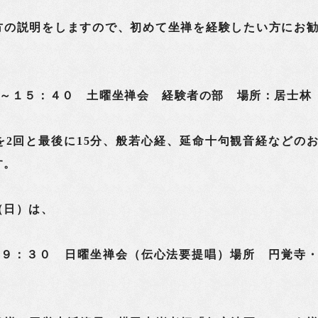
方の説明をしますので、初めて坐禅を経験したい方にお
０～１５：４０ 土曜坐禅会 経験者の部 場所：居士林
を2回と最後に15分、般若心経、延命十句観音経などの
す。
（日）は、
～９：３０ 日曜坐禅会（伝心法要提唱）場所 円覚寺