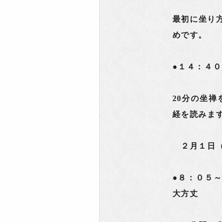
最初に坐り
めです。
●１４：４
20分の坐禅
経を読みま
２月１日
●８：０５
大方丈