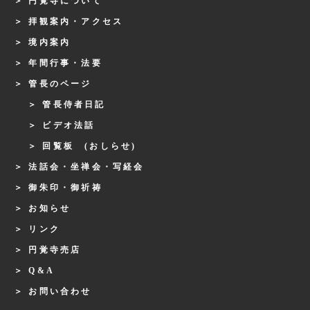
円覚寺について
拝観案内・アクセス
境内案内
年間行事・法要
管長のページ
管長侍者日記
ビデオ法話
回覧板 (おしらせ)
法話会・坐禅会・写経会
御朱印・御祈祷
お知らせ
リンク
円覚寺売店
Q&A
お問い合わせ