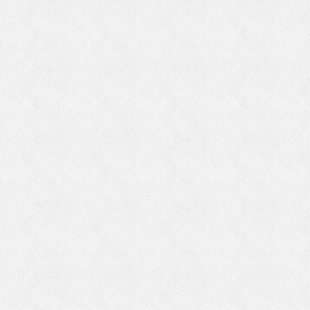
す
証
ま