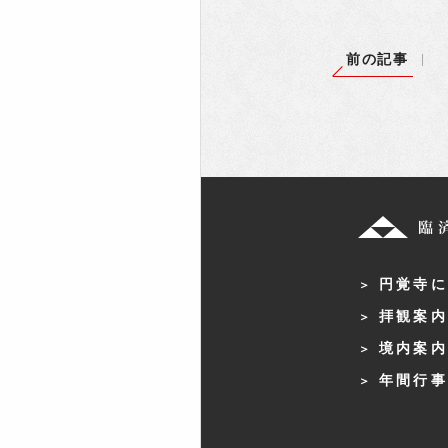
前の記事
円覚寺に
拝観案内
境内案内
年間行事