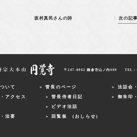
坂村真民さんの詩
次の記
〒247-0062 鎌倉市山ノ内409
TEL：0
ついて
管長のページ
法話会
・アクセス
管長侍者日記
御朱印
ビデオ法話
・法要
回覧板 (おしらせ)