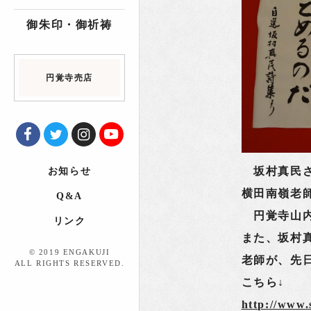
御朱印・御祈祷
円覚寺売店
坂村真民さ
お知らせ
横田南嶺老
Q&A
円覚寺山内
リンク
また、坂村
© 2019 ENGAKUJI
老師が、先
ALL RIGHTS RESERVED.
こちら↓
http://www.