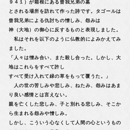
９４１）が箱根にある曾我兄弟の墓
とされる場所を訪れて作った詩です。タゴールは
曾我兄弟による仇討ちの憎しみ、怨みは
神（大地）の御心に反するものと表現しました。
私はそれを以下のように仏教的によみかえてみ
ました。
「人々は憎み合い、また殺し合った。しかし、大
地はこれらをすべて許し
すべて受け入れて緑の草をもって覆うた。」
人の世の苦しみや悲しみ、ねたみ、怨みはあま
り良い感情とは言えない。
親を亡くした悲しみ、子と別れる悲しみ、そこか
ら生まれる怨みや憎しみ。
しかし、こういう心なくして人間の心というもの