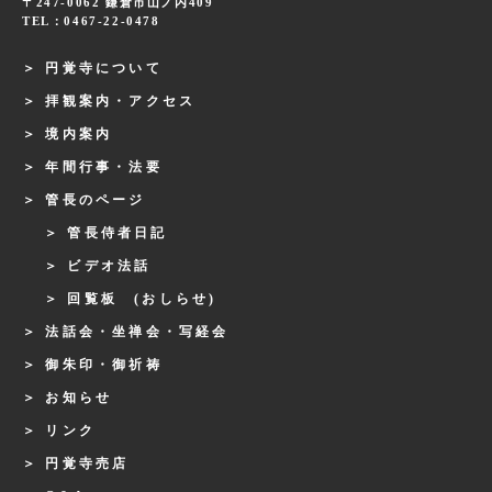
〒247-0062 鎌倉市山ノ内409
TEL：0467-22-0478
円覚寺について
拝観案内・アクセス
境内案内
年間行事・法要
管長のページ
管長侍者日記
ビデオ法話
回覧板 (おしらせ)
法話会・坐禅会・写経会
御朱印・御祈祷
お知らせ
リンク
円覚寺売店