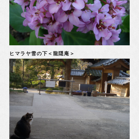
ヒマラヤ雪の下＜龍隠庵＞