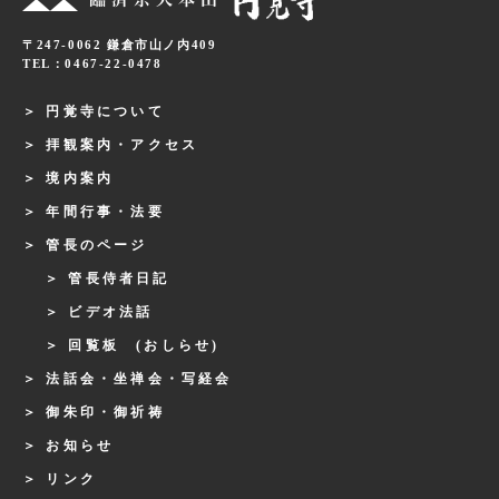
〒247-0062 鎌倉市山ノ内409
TEL：0467-22-0478
円覚寺について
拝観案内・アクセス
境内案内
年間行事・法要
管長のページ
管長侍者日記
ビデオ法話
回覧板 (おしらせ)
法話会・坐禅会・写経会
御朱印・御祈祷
お知らせ
リンク