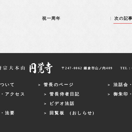
祝一周年
次の記
〒247-0062 鎌倉市山ノ内409
TEL：0
ついて
管長のページ
法話会
・アクセス
管長侍者日記
御朱印
ビデオ法話
・法要
回覧板 (おしらせ)