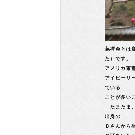
蔦禪会とは
た）です。
アメリカ東
アイビーリ
ている
ことが多い
たまたま、
出身の
Ｂさんから