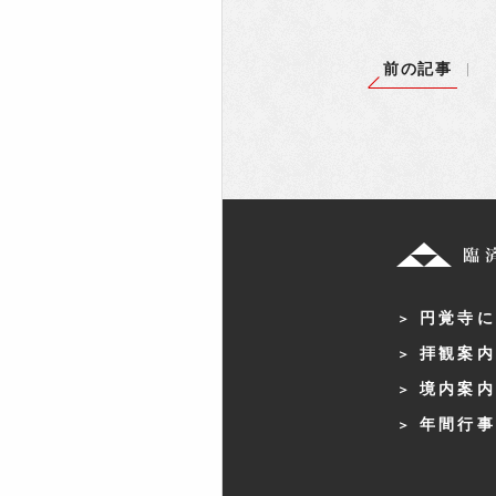
前の記事
円覚寺に
拝観案内
境内案内
年間行事