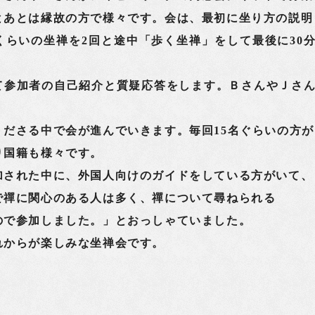
とあとは縁故の方で様々です。会は、最初に坐り方の説明
くらいの坐禅を2回と途中「歩く坐禅」をして最後に30
て参加者の自己紹介と質疑応答をします。ＢさんやＪさ
くださる中で会が進んでいきます。毎回15名ぐらいの方が
り国籍も様々です。
された中に、外国人向けのガイドをしている方がいて、
で禪に関心のある人は多く、禪について尋ねられる
ので参加しました。」とおっしゃていました。
からが楽しみな坐禅会です。