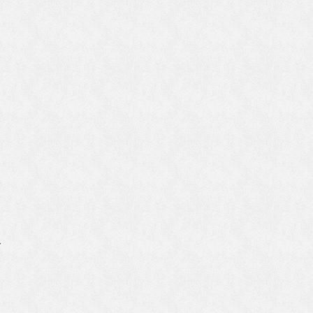
つ
れ
グ