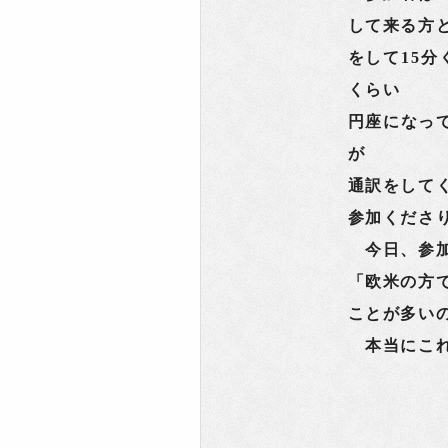
して来る方
をして15分
くらい
円座になっ
が
通訳をして
参加くださ
今日、参加
「欧米の方
ことが多い
本当にこれ