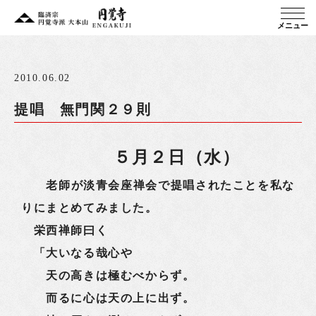
メニュー
2010.06.02
提唱 無門関２９則
５月２日（水）
老師が淡青会座禅会で提唱されたことを私な
りにまとめてみました。
栄西禅師曰く
「大いなる哉心や
天の高きは極むべからず。
而るに心は天の上に出ず。