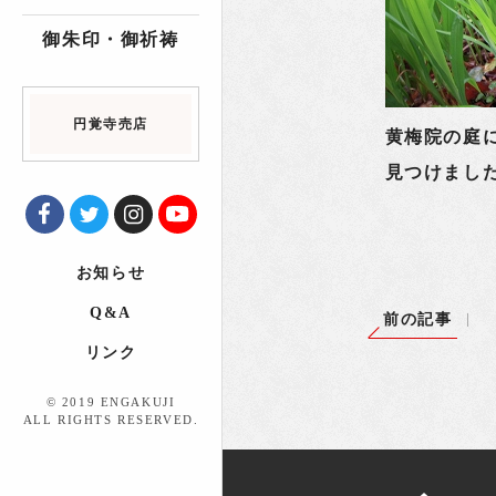
御朱印・御祈祷
円覚寺売店
黄梅院の庭
見つけまし
お知らせ
Q&A
前の記事
リンク
© 2019 ENGAKUJI
ALL RIGHTS RESERVED.