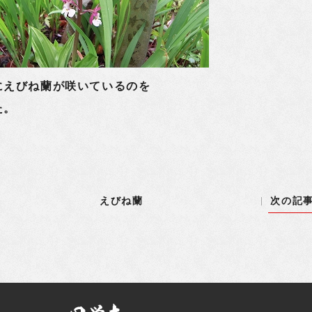
にえびね蘭が咲いているのを
た。
えびね蘭
次の記