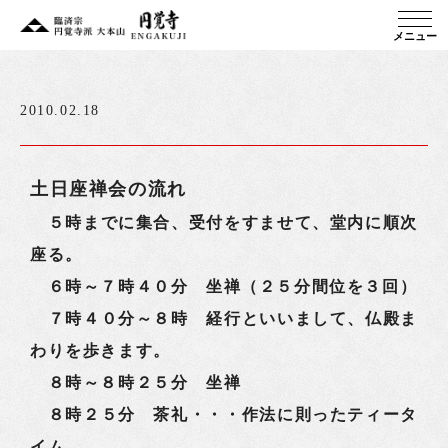
メニュー
2010.02.18
土日座禅会の流れ
５時までに集合、受付をすませて、堂内に順次
座る。
６時～７時４０分 坐禅（２５分間位を３回）
７時４０分～８時 経行といいまして、仏殿ま
わりを歩きます。
８時～８時２５分 坐禅
８時２５分 茶礼・・・作法に則ったティータ
イム