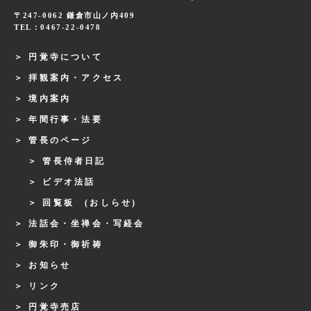
〒247-0062 鎌倉市山ノ内409
TEL：0467-22-0478
円覚寺について
拝観案内・アクセス
境内案内
年間行事・法要
管長のページ
管長侍者日記
ビデオ法話
回覧板 (おしらせ)
法話会・坐禅会・写経会
御朱印・御祈祷
お知らせ
リンク
円覚寺売店