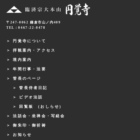
〒247-0062 鎌倉市山ノ内409
TEL：0467-22-0478
円覚寺について
拝観案内・アクセス
境内案内
年間行事・法要
管長のページ
管長侍者日記
ビデオ法話
回覧板 (おしらせ)
法話会・坐禅会・写経会
御朱印・御祈祷
お知らせ